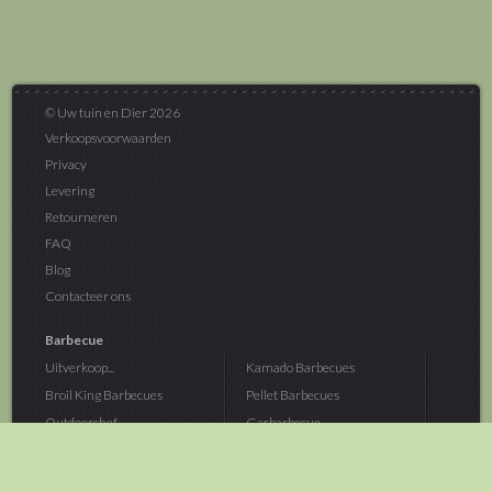
© Uw tuin en Dier 2026
Verkoopsvoorwaarden
Privacy
Levering
Retourneren
FAQ
Blog
Contacteer ons
Barbecue
Uitverkoop...
Kamado Barbecues
Broil King Barbecues
Pellet Barbecues
Outdoorchef...
Gasbarbecue
Monolith Kamado...
Houtskoolbarbecue
The Bastard...
Hout Barbecue