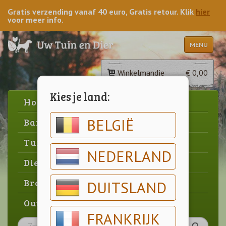
Gratis verzending vanaf 40 euro, Gratis retour. Klik
hier
voor meer info.
MENU
Winkelmandje
€ 0,00
Kies je land:
Home
BELGIË
Barbecue
Tuin
NEDERLAND
Dier
Brood & gebak
DUITSLAND
Outlet
FRANKRIJK