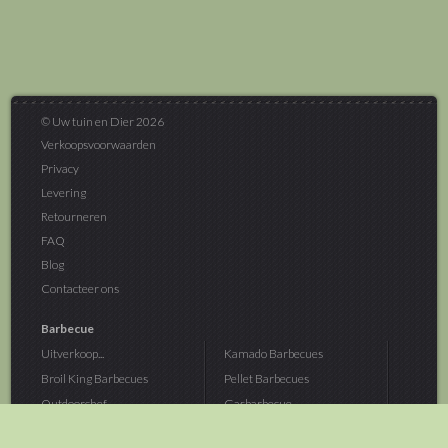
© Uw tuin en Dier 2026
Verkoopsvoorwaarden
Privacy
Levering
Retourneren
FAQ
Blog
Contacteer ons
Barbecue
Uitverkoop...
Kamado Barbecues
Broil King Barbecues
Pellet Barbecues
Outdoorchef...
Gasbarbecue
Monolith Kamado...
Houtskoolbarbecue