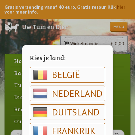
Gratis verzending vanaf 40 euro, Gratis retour. Klik
hier
voor meer info.
MENU
Winkelmandje
€ 0,00
Kies je land:
Home
BELGIË
Barbecue
Tuin
NEDERLAND
Dier
Brood & gebak
DUITSLAND
Outlet
FRANKRIJK