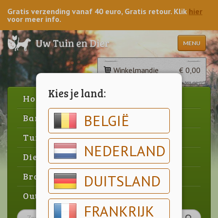
Gratis verzending vanaf 40 euro, Gratis retour. Klik
hier
voor meer info.
MENU
Winkelmandje
€ 0,00
Kies je land:
Home
BELGIË
Barbecue
Tuin
NEDERLAND
Dier
Brood & gebak
DUITSLAND
Outlet
FRANKRIJK