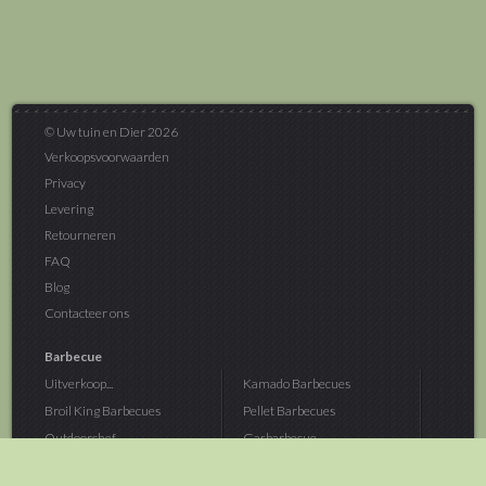
© Uw tuin en Dier 2026
Verkoopsvoorwaarden
Privacy
Levering
Retourneren
FAQ
Blog
Contacteer ons
Barbecue
Uitverkoop...
Kamado Barbecues
Broil King Barbecues
Pellet Barbecues
Outdoorchef...
Gasbarbecue
Monolith Kamado...
Houtskoolbarbecue