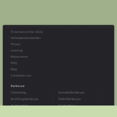
© Uw tuin en Dier 2026
Verkoopsvoorwaarden
Privacy
Levering
Retourneren
FAQ
Blog
Contacteer ons
Barbecue
Uitverkoop...
Kamado Barbecues
Broil King Barbecues
Pellet Barbecues
Outdoorchef...
Gasbarbecue
Monolith Kamado...
Houtskoolbarbecue