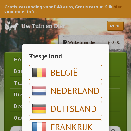
Gratis verzending vanaf 40 euro, Gratis retour. Klik
hier
voor meer info.
MENU
Winkelmandje
€ 0,00
Kies je land:
Home
BELGIË
Barbecue
Tuin
NEDERLAND
Dier
Brood & gebak
DUITSLAND
Outlet
FRANKRIJK