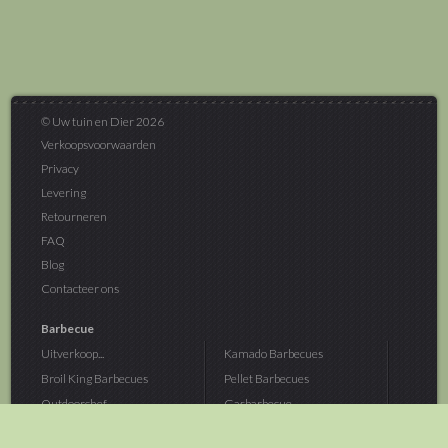
© Uw tuin en Dier 2026
Verkoopsvoorwaarden
Privacy
Levering
Retourneren
FAQ
Blog
Contacteer ons
Barbecue
Uitverkoop...
Kamado Barbecues
Broil King Barbecues
Pellet Barbecues
Outdoorchef...
Gasbarbecue
Monolith Kamado...
Houtskoolbarbecue