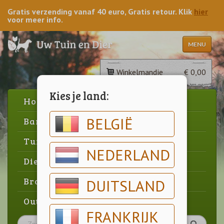
Gratis verzending vanaf 40 euro, Gratis retour. Klik
hier
voor meer info.
MENU
Winkelmandje
€ 0,00
Kies je land:
Home
BELGIË
Barbecue
Tuin
NEDERLAND
Dier
Brood & gebak
DUITSLAND
Outlet
FRANKRIJK