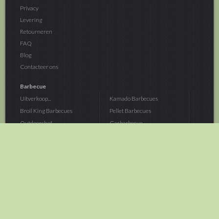
Privacy
Levering
Retourneren
FAQ
Blog
Contacteer ons
Barbecue
Uitverkoop...
Kamado Barbecues
Broil King Barbecues
Pellet Barbecues
Outdoorchef...
Gasbarbecue
Monolith Kamado...
Houtskoolbarbecue
The Bastard...
Hout Barbecue
Kamado Joe Barbecue
Vuurschalen &...
Traeger Pellet...
Buitenovens
> Meer categoriën
Tuin
Dier
Brandstoffen
Winterartikelen