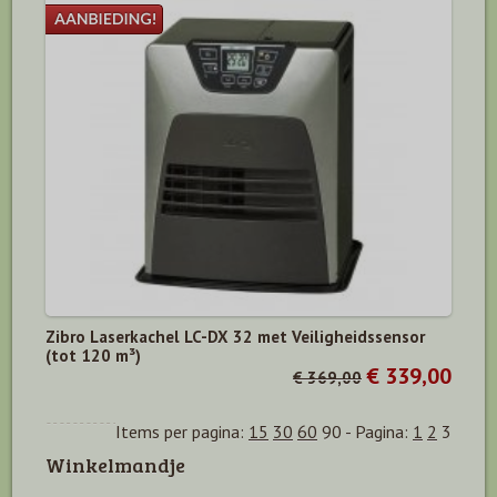
Zibro Laserkachel LC-DX 32 met Veiligheidssensor
(tot 120 m³)
€ 339,00
€ 369,00
Items per pagina:
15
30
60
90
-
Pagina:
1
2
3
Winkelmandje