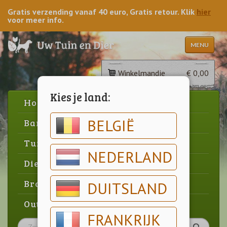
Gratis verzending vanaf 40 euro, Gratis retour. Klik
hier
voor meer info.
MENU
Winkelmandje
€ 0,00
Kies je land:
Home
BELGIË
Barbecue
Tuin
NEDERLAND
Dier
Brood & gebak
DUITSLAND
Outlet
FRANKRIJK