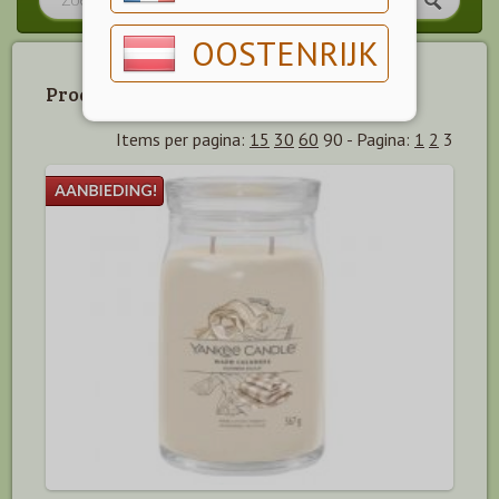
OOSTENRIJK
Producten in promotie
Items per pagina:
15
30
60
90
-
Pagina:
1
2
3